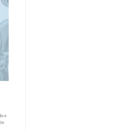
do e
ión