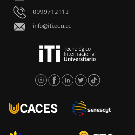
0999712112
info@iti.edu.ec