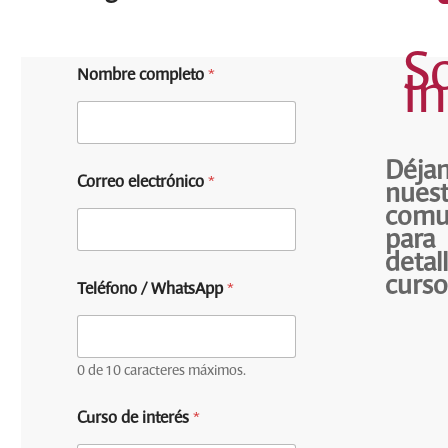
So
Nombre completo
*
I
Déja
Correo electrónico
*
nues
comu
para
detal
/
curso
Teléfono / WhatsApp
*
M
e
n
s
a
0 de 10 caracteres máximos.
j
e
Curso de interés
*
*