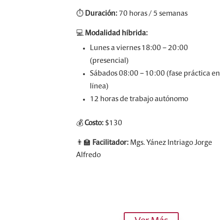
⏱️
Duración:
70 horas / 5 semanas
💻
Modalidad híbrida:
Lunes a viernes 18:00 – 20:00
(presencial)
Sábados 08:00 – 10:00 (fase práctica en
línea)
12 horas de trabajo autónomo
💰
Costo:
$130
👨‍🏫
Facilitador:
Mgs. Yánez Intriago Jorge
Alfredo