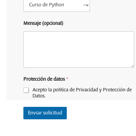
Mensaje (opcional)
T
Protección de datos
*
e
l
Acepto la política de Privacidad y Protección de
é
Datos.
f
o
n
Enviar solicitud
o
d
e
C