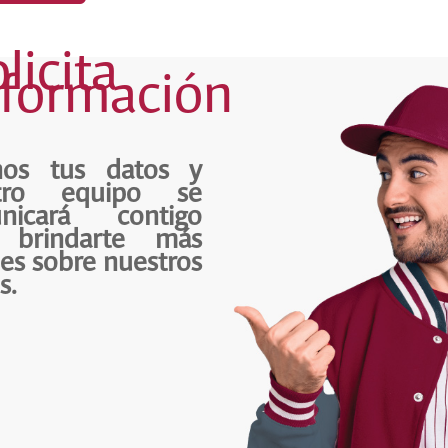
licita
nformación
nos tus datos y
tro equipo se
nicará contigo
 brindarte más
les sobre nuestros
s.