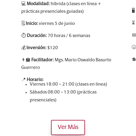
💻
Modalidad:
híbrida (clases en línea +
🖥️
prácticas presenciales guiadas)
🗓️
Inicio:
viernes 5 de junio

⏱️
Duración:
70 horas / 6 semanas

💰
Inversión:
$120

👨‍🏫
Facilitador:
Mgs. Mario Oswaldo Basurto
Guerrero
📍
Horario:
Viernes 18:00 – 21:00 (clases en línea)
Sábados 08:00 – 13:00 (prácticas
presenciales)
Ver Más