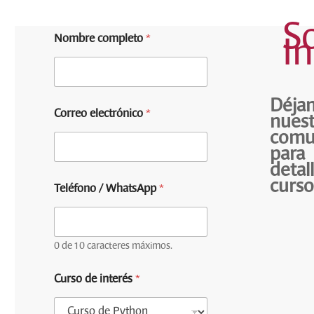
So
(
*
Nombre completo
*
o
(
I
p
o
c
p
i
c
o
i
Déja
n
o
Correo electrónico
*
nues
a
n
l
a
comu
)
l
para
W
)
detal
h
*
curso
a
Teléfono / WhatsApp
*
t
s
A
p
0 de 10 caracteres máximos.
p
T
Curso de interés
*
e
l
é