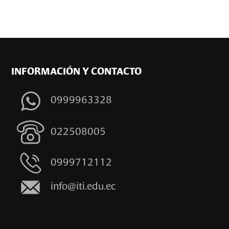
INFORMACIÓN Y CONTACTO
0999963328
022508005
0999712112
info@iti.edu.ec