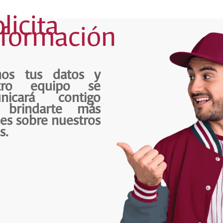
licita
nformación
nos tus datos y
tro equipo se
nicará contigo
 brindarte más
les sobre nuestros
s.