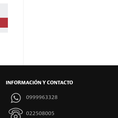
INFORMACIÓN Y CONTACTO
0999963328
022508005