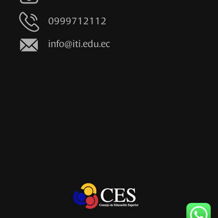
0999712112
info@iti.edu.ec