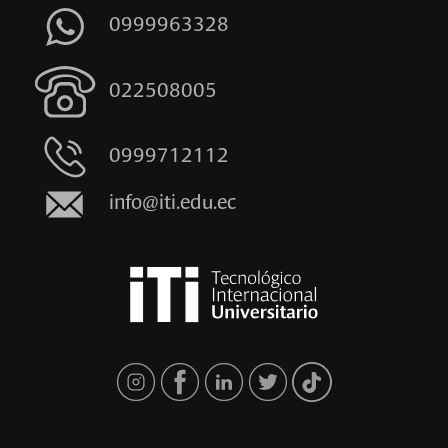
0999963328
022508005
0999712112
info@iti.edu.ec