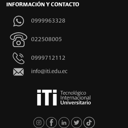
INFORMACIÓN Y CONTACTO
0999963328
022508005
0999712112
info@iti.edu.ec