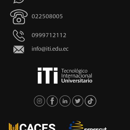
022508005
0999712112
info@iti.edu.ec