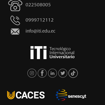
022508005
0999712112
info@iti.edu.ec