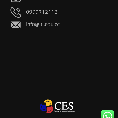
0999712112
info@iti.edu.ec