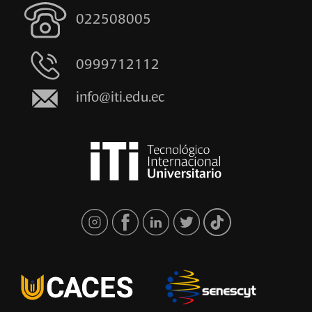
022508005
0999712112
info@iti.edu.ec