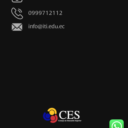
0999712112
info@iti.edu.ec