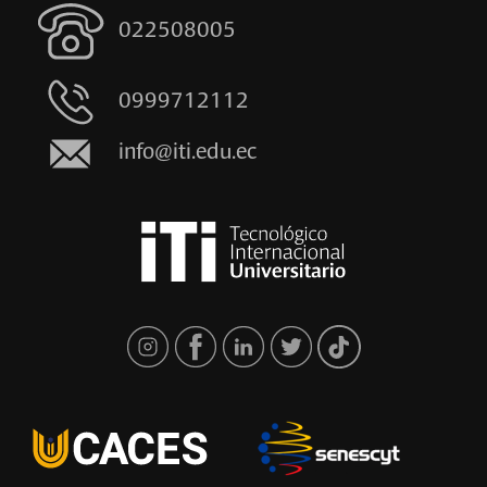
022508005
0999712112
info@iti.edu.ec