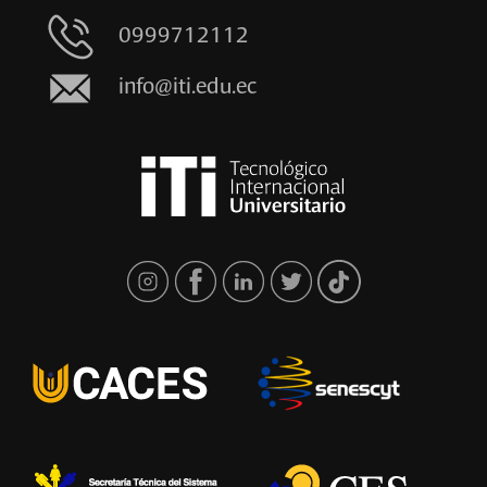
0999712112
info@iti.edu.ec