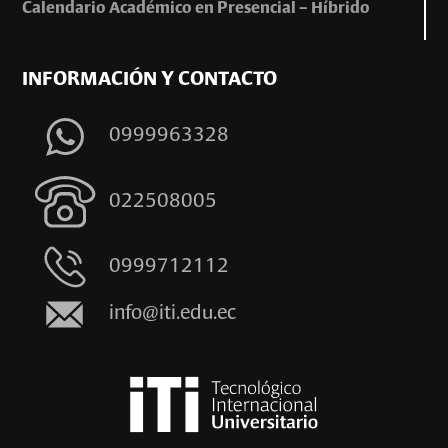
Calendario Académico en Presencial – Híbrido
INFORMACIÓN Y CONTACTO
0999963328
022508005
0999712112
info@iti.edu.ec