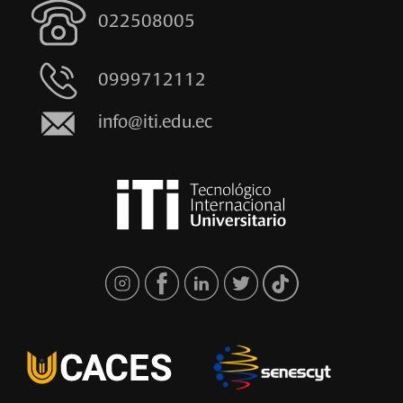
022508005
0999712112
info@iti.edu.ec