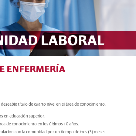
E ENFERMERÍA
, deseable título de cuarto nivel en el área de conocimiento.
os en educación superior.
área de conocimiento en los últimos 10 años.
culación con la comunidad por un tiempo de tres (3) meses