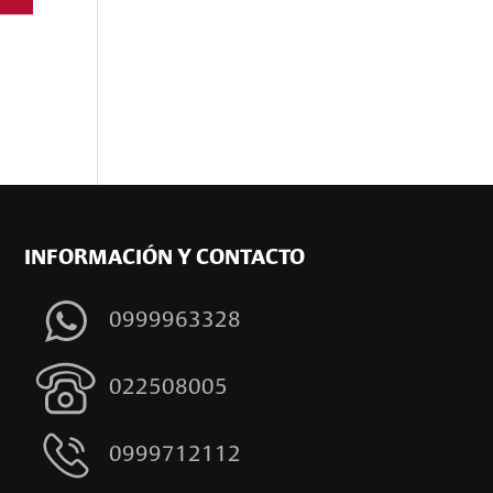
INFORMACIÓN Y CONTACTO
0999963328
022508005
0999712112