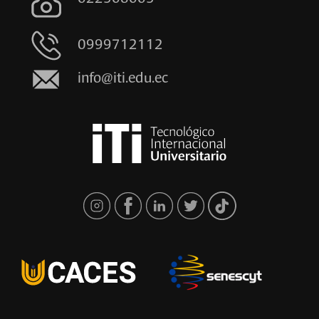
0999712112
info@iti.edu.ec