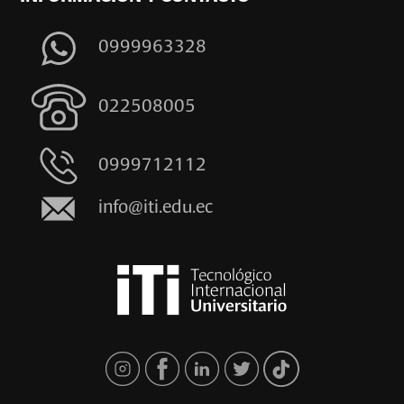
0999963328
022508005
0999712112
info@iti.edu.ec