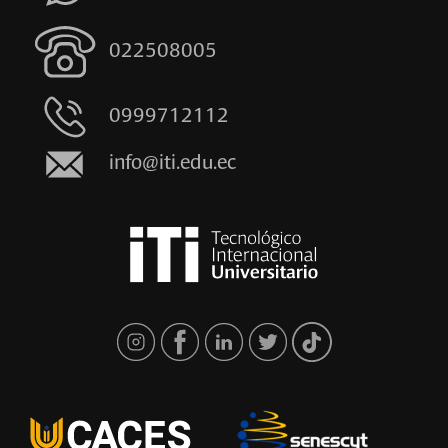
022508005
0999712112
info@iti.edu.ec