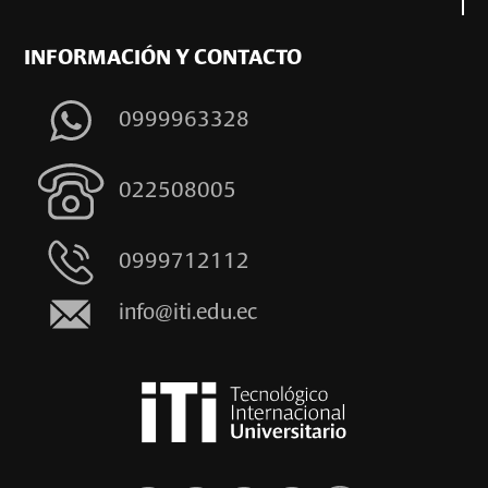
INFORMACIÓN Y CONTACTO
0999963328
022508005
0999712112
info@iti.edu.ec