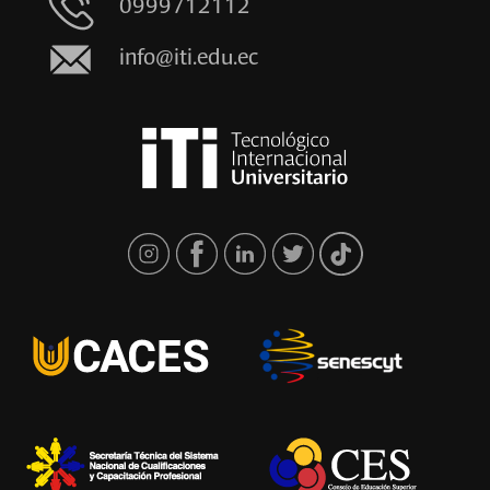
0999712112
info@iti.edu.ec