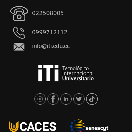
022508005
0999712112
info@iti.edu.ec