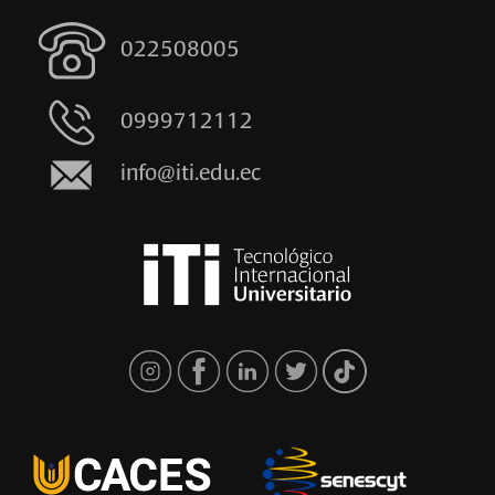
022508005
0999712112
info@iti.edu.ec