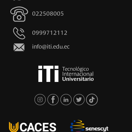
022508005
0999712112
info@iti.edu.ec