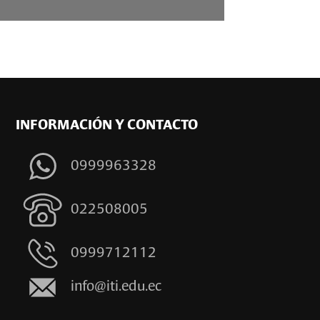
INFORMACIÓN Y CONTACTO
0999963328
022508005
0999712112
info@iti.edu.ec